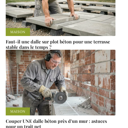
MAISON
Faut-il une dalle sur plot béton pour une terrasse
stable dans le temps ?
MAISON
Couper UNE dalle béton près d’un mur : astuces
pour un trait net