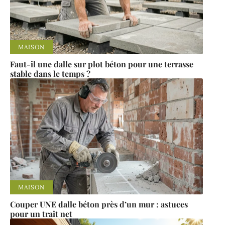
MAISON
Faut-il une dalle sur plot béton pour une terrasse
stable dans le temps ?
MAISON
Couper UNE dalle béton près d’un mur : astuces
pour un trait net