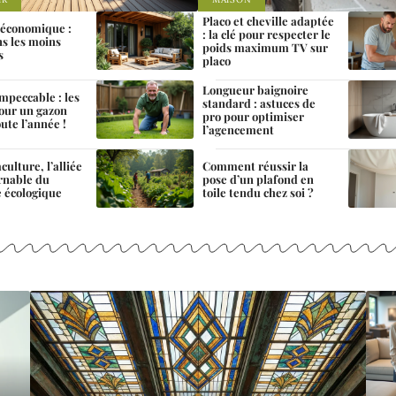
Placo et cheville adaptée
 économique :
: la clé pour respecter le
ns les moins
poids maximum TV sur
s
placo
Longueur baignoire
mpeccable : les
standard : astuces de
pour un gazon
pro pour optimiser
oute l’année !
l’agencement
ulture, l’alliée
Comment réussir la
rnable du
pose d’un plafond en
e écologique
toile tendu chez soi ?