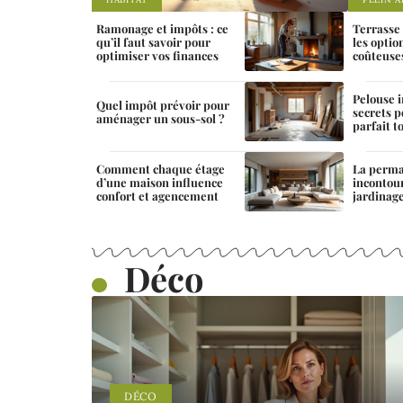
Ramonage et impôts : ce
Terrasse
qu’il faut savoir pour
les optio
optimiser vos finances
coûteuse
Pelouse i
Quel impôt prévoir pour
secrets 
aménager un sous-sol ?
parfait t
Comment chaque étage
La permac
d’une maison influence
incontou
confort et agencement
jardinag
Déco
DÉCO