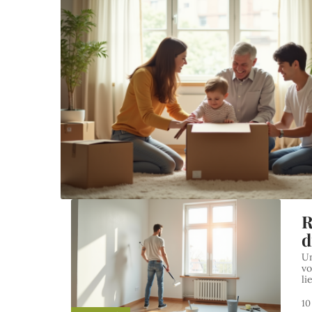
R
d
Un
vo
li
10