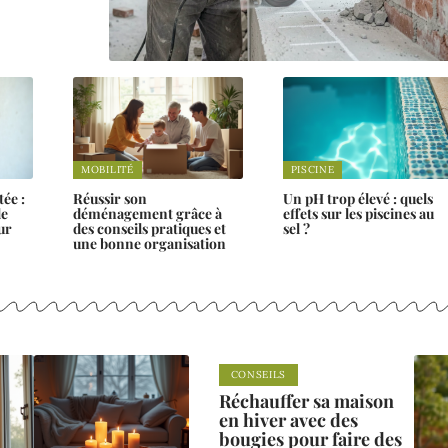
MOBILITÉ
PISCINE
tée :
Réussir son
Un pH trop élevé : quels
le
déménagement grâce à
effets sur les piscines au
ur
des conseils pratiques et
sel ?
une bonne organisation
CONSEILS
Réchauffer sa maison
en hiver avec des
bougies pour faire des