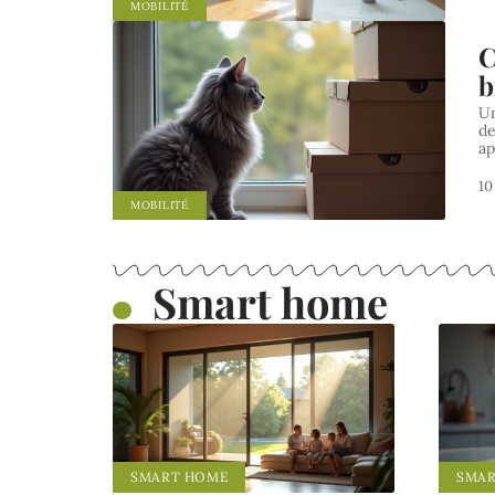
MOBILITÉ
C
b
Un
de
ap
10
MOBILITÉ
Smart home
SMART HOME
SMA