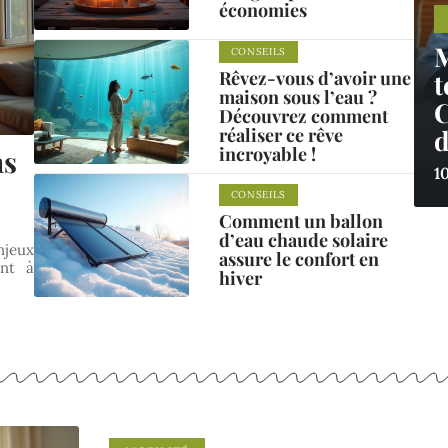
économies
M
CONSEILS
Rêvez-vous d’avoir une
t
maison sous l’eau ?
C
Découvrez comment
réaliser ce rêve
d
incroyable !
ns
1
CONSEILS
Comment un ballon
d’eau chaude solaire
njeux
assure le confort en
ent à
hiver