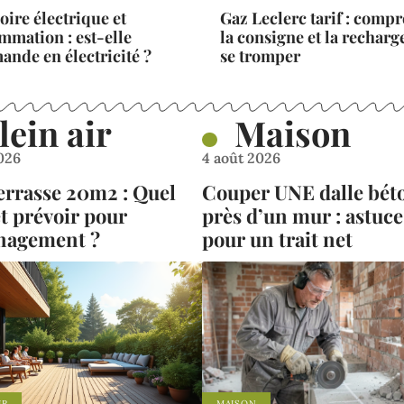
oire électrique et
Gaz Leclerc tarif : comp
mmation : est-elle
la consigne et la recharg
nde en électricité ?
se tromper
lein air
Maison
2026
4 août 2026
terrasse 20m2 : Quel
Couper UNE dalle bét
t prévoir pour
près d’un mur : astuce
nagement ?
pour un trait net
IR
MAISON