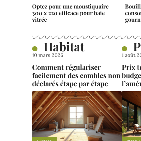
Optez pour une moustiquaire
Bouill
300 x 220 efficace pour baie
conso
vitrée
gourma
Habitat
P
10 mars 2026
1 août 
Comment régulariser
Prix 
facilement des combles non
budge
déclarés étape par étape
l’amé
HABITAT
PLEIN A