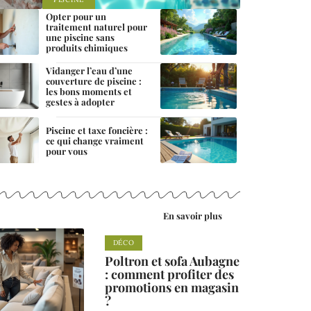
Opter pour un
traitement naturel pour
une piscine sans
produits chimiques
Vidanger l’eau d’une
couverture de piscine :
les bons moments et
gestes à adopter
Piscine et taxe foncière :
ce qui change vraiment
pour vous
En savoir plus
DÉCO
Poltron et sofa Aubagne
: comment profiter des
promotions en magasin
?