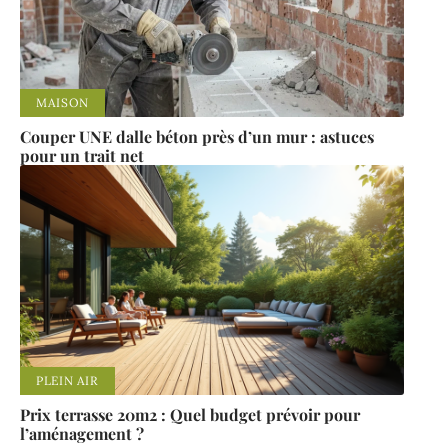
MAISON
Couper UNE dalle béton près d’un mur : astuces
pour un trait net
PLEIN AIR
Prix terrasse 20m2 : Quel budget prévoir pour
l’aménagement ?